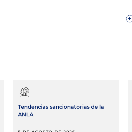
+
. Esto es "A Lo Legal Con Energía", un nuevo espacio
ara discutir sobre actualidad y temas relevantes del
vira Vega y hoy tengo el gusto de estar con el Dr.
ocurador Delegado para Asuntos Ambientales Minero,
en hemos invitado por el rol tan destacado que ha tenid
ones que actualmente se adelantan en Colombia desde e
o Dr. Guerrero a este espacio y muchas gracias por su
itación.
. Inés Elvira, un gusto como siempre estar compartiend
land & Knight y a disposición para conversar sobre estos
Tendencias sancionatorias de la
actualidad colombiana.
ANLA
ias, Dr. Guerrero. Bueno, yo quiero empezar