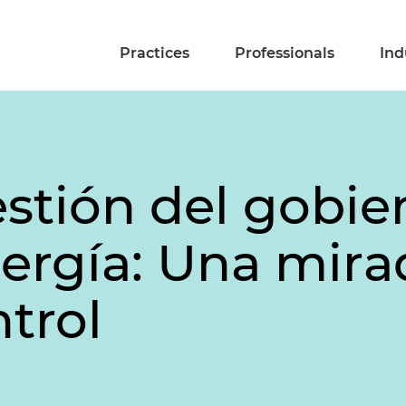
Practices
Professionals
Ind
stión del gobie
nergía: Una mira
trol