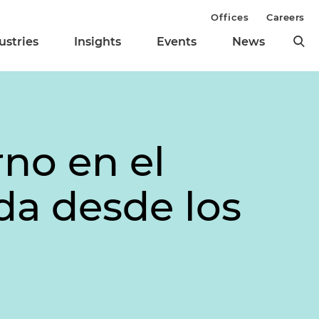
Offices
Careers
ustries
Insights
Events
News
rno en el
da desde los