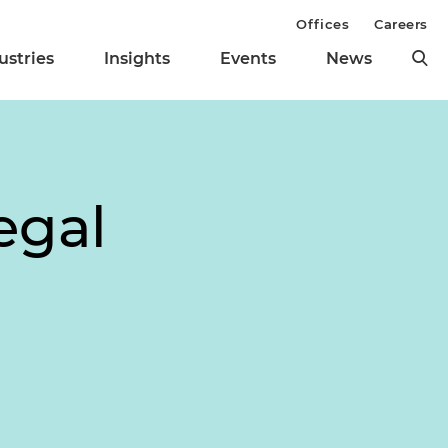
Offices
Careers
ustries
Insights
Events
News
egal