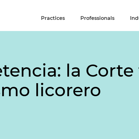
Practices
Professionals
Ind
encia: la Corte 
smo licorero