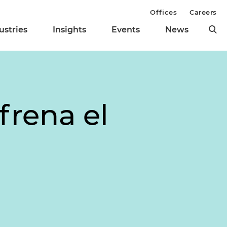
Offices
Careers
ustries
Insights
Events
News
frena el