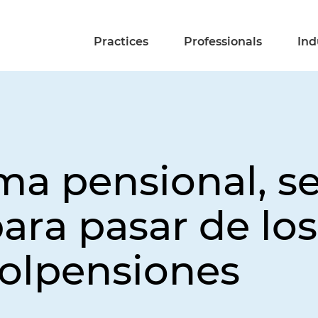
Practices
Professionals
Ind
rma pensional, s
ra pasar de los
Colpensiones