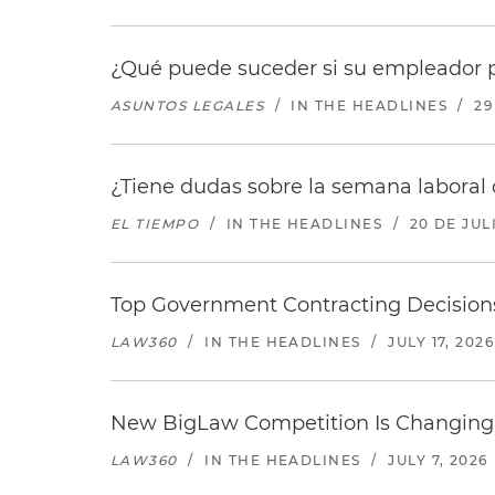
¿Qué puede suceder si su empleador p
ASUNTOS LEGALES
/
IN THE HEADLINES
/
29
¿Tiene dudas sobre la semana laboral 
EL TIEMPO
/
IN THE HEADLINES
/
20 DE JUL
Top Government Contracting Decisions
LAW360
/
IN THE HEADLINES
/
JULY 17, 2026
New BigLaw Competition Is Changing 
LAW360
/
IN THE HEADLINES
/
JULY 7, 2026