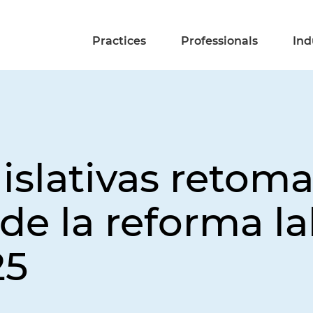
Practices
Professionals
Ind
islativas retom
de la reforma lab
25