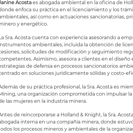
Janine Acosta
es abogada ambiental en la oficina de Hol
donde enfoca su práctica en el licenciamiento y los trám
ambientales, así como en actuaciones sancionatorias, pr
minero y energético.
La Sra. Acosta cuenta con experiencia asesorando a empr
instrumentos ambientales, incluida la obtención de lice
cesiones, solicitudes de modificación y seguimiento regu
competentes. Asimismo, asesora a clientes en el diseñ
estrategias de defensa en procesos sancionatorios ambi
centrado en soluciones jurídicamente sólidas y costo-efi
Además de su práctica profesional, la Sra. Acosta es mi
Mining, una organización comprometida con impulsar la p
de las mujeres en la industria minera.
Antes de reincorporarse a Holland & Knight, la Sra. Ac
abogada interna en una compañía minera, donde estuvo 
todos los procesos mineros y ambientales de la organiza