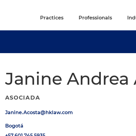
Practices
Professionals
Ind
Janine Andrea 
ASOCIADA
Janine.Acosta@hklaw.com
Bogotá
+57.601.745.5935