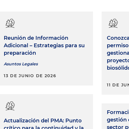
Reunión de Información
Conozca 
Adicional – Estrategias para su
permiso
preparación
gestiona
proyect
Asuntos Legales
biosólid
13 DE JUNIO DE 2026
11 DE JU
Formació
gestión 
Actualización del PMA: Punto
sector p
crítico para la continuidad y la