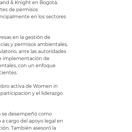
land & Knight en Bogotá,
ites de permisos
incipalmente en los sectores
esas en la gestión de
ncias y permisos ambientales,
latorio, ante las autoridades
o e implementación de
entales, con un enfoque
cientes.
embro activa de Women in
articipación y el liderazgo
osta se desempeñó como
a cargo del apoyo legal en
ción. También asesoró la