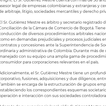
Knight. El Sr. Gutiérrez Mestre cuenta con más de 30 a
asesor legal de empresas colombianas y extranjeras y cen
de arbitraje, litigio, sociedades mercantiles y derecho pri
El Sr. Gutiérrez Mestre es árbitro y secretario registrado 
Conciliación de la Cámara de Comercio de Bogotá. Tiene 
conducción de diversos procedimientos arbitrales naciona
como en demandas prejudiciales y procesos judiciales e
contratos y concesiones ante la Superintendencia de Soc
ordinaria y administrativa de Colombia. Durante más de
manejado con su equipo una amplia gama de procedimi
consumidor para corporaciones relevantes en el país.
Adicionalmente, el Sr. Gutiérrez Mestre tiene un profu
corporativo, fusiones, adquisiciones y due diligence, entr
También se encarga de la estructuración de grupos empr
estableciendo los correspondientes esquemas societarios
operación e interacción con sus sociedades controladoras,