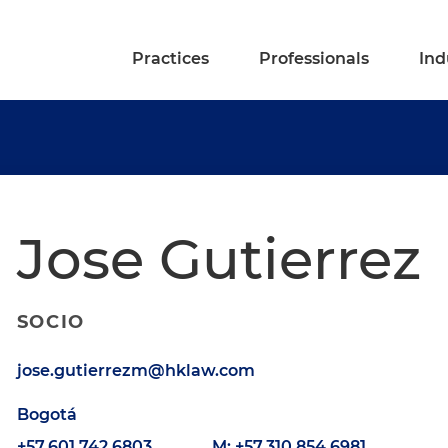
Practices
Professionals
Ind
Jose Gutierrez
SOCIO
jose.gutierrezm@hklaw.com
Bogotá
+57.601.742.6803
M: +57.310.854.6981