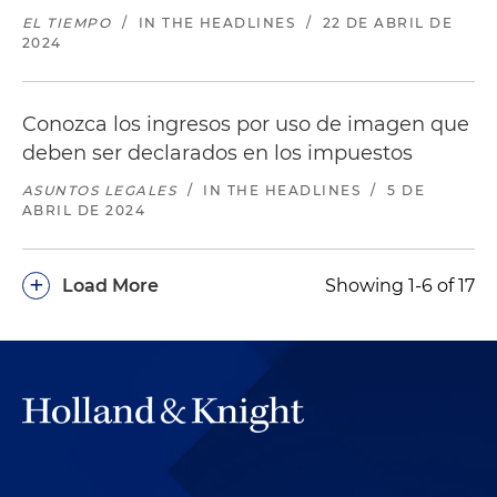
EL TIEMPO
/
IN THE HEADLINES
/
22 DE ABRIL DE
2024
Conozca los ingresos por uso de imagen que
deben ser declarados en los impuestos
ASUNTOS LEGALES
/
IN THE HEADLINES
/
5 DE
ABRIL DE 2024
+
Load More
Showing 1-6 of 17