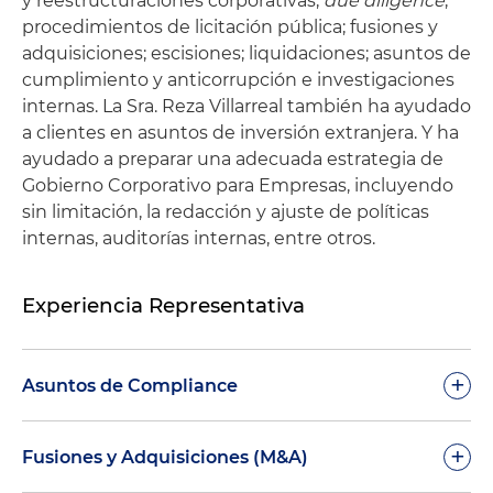
y reestructuraciones corporativas;
due diligence
;
procedimientos de licitación pública; fusiones y
adquisiciones; escisiones; liquidaciones; asuntos de
cumplimiento y anticorrupción e investigaciones
internas. La Sra. Reza Villarreal también ha ayudado
a clientes en asuntos de inversión extranjera. Y ha
ayudado a preparar una adecuada estrategia de
Gobierno Corporativo para Empresas, incluyendo
sin limitación, la redacción y ajuste de políticas
internas, auditorías internas, entre otros.
Experiencia Representativa
+
Asuntos de Compliance
Asesoramiento a una entidad mexicana en
+
Fusiones y Adquisiciones (M&A)
materia de anticorrupción y compliance en