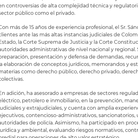
en controversias de alta complejidad técnica y regulatori
sector público como el privado.
Con más de 15 años de experiencia profesional, el Sr. Sá
clientes ante las más altas instancias judiciales de Colo
Estado, la Corte Suprema de Justicia y la Corte Constituc
autoridades administrativas de nivel nacional y regional
preparación, presentación y defensa de demandas, recur
la elaboración de conceptos jurídicos, memorandos y est
materias como derecho público, derecho privado, derech
colectivas.
En adición, ha asesorado a empresas de sectores regulad
eléctrico, petrolero e inmobiliario, en la prevención, man
judiciales y extrajudiciales, y cuenta con amplia experi
ejecutivos, contencioso-administrativos, sancionatorios, 
autoridades de policía. Asimismo, ha participado en proc
jurídica y ambiental, evaluando riesgos normativos, con
predial para operaciones de alto valor estratégico.