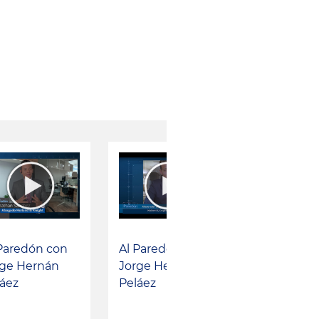
Paredón con
Al Paredón con
rge Hernán
Jorge Hernán
áez
Peláez