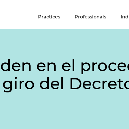
Practices
Professionals
Ind
rden en el proc
l giro del Decre