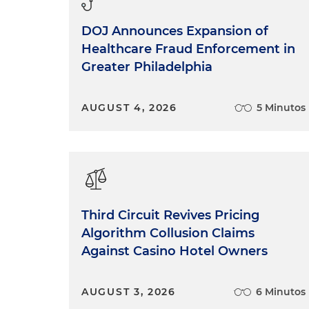
nombre?
DOJ Announces Expansion of
Jonathan Sánchez
: Bueno, ah
Healthcare Fraud Enforcement in
de 2025, por medio del cual 
lo que busca es mejorar el si
Greater Philadelphia
parte de querellas interpues
públicas.
AUGUST 4, 2026
5 Minutos
Edwin Cortés:
Bueno, yo teng
procedimiento?
Jonathan Sánchez:
Que se es
procedimiento para que cualq
regiones apartadas, siga el 
Third Circuit Revives Pricing
de que otras pruebas necesari
Algorithm Collusion Claims
Against Casino Hotel Owners
Edwin Cortés:
Y dije que ten
o querella?
AUGUST 3, 2026
6 Minutos
Jonathan Sánchez:
Querella o