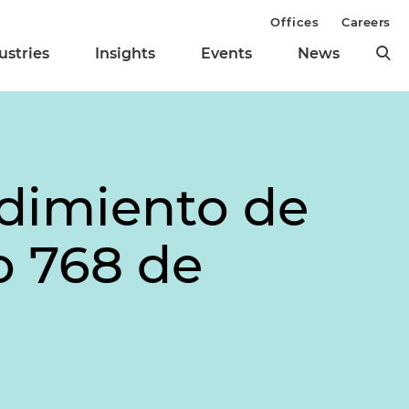
Offices
Careers
ustries
Insights
Events
News
edimiento de
to 768 de