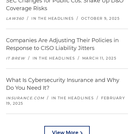
SEC Changes for Public Cos. Shake Up D&O
Coverage Risks
LAW360
/
IN THE HEADLINES
/
OCTOBER 9, 2025
Companies Are Adjusting Their Policies in
Response to CISO Liability Jitters
IT BREW
/
IN THE HEADLINES
/
MARCH 11, 2025
What Is Cybersecurity Insurance and Why
Do You Need It?
INSURANCE.COM
/
IN THE HEADLINES
/
FEBRUARY
19, 2025
View More