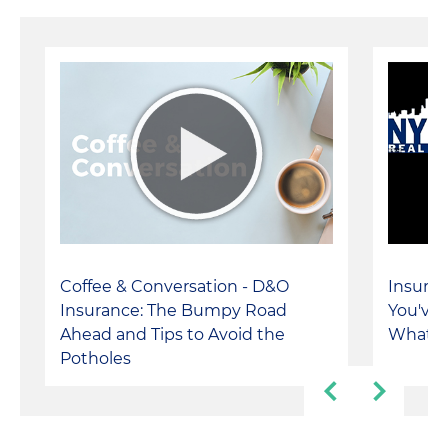
Coffee & Conversation - D&O
Insura
Insurance: The Bumpy Road
You've
Ahead and Tips to Avoid the
What C
Potholes