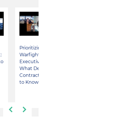
Prioritizing the
The Power of
:
Warfighter
Qualified Small
to
Executive Order: ​
Business Stock
What Defense
Contractors Need
to Know