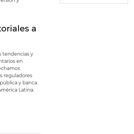
versión y
oriales a
s tendencias y
ntarios en
ovechamos
os reguladores
 pública y banca
América Latina.