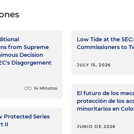
iones
itional
Low Tide at the SEC:
ons from Supreme
Commissioners to T
nimous Decision
EC's Disgorgement
JULY 15, 2026
14 Minutos
El futuro de los me
protección de los ac
minoritarios en Col
w Protected Series
t II
JUNIO DE 2026