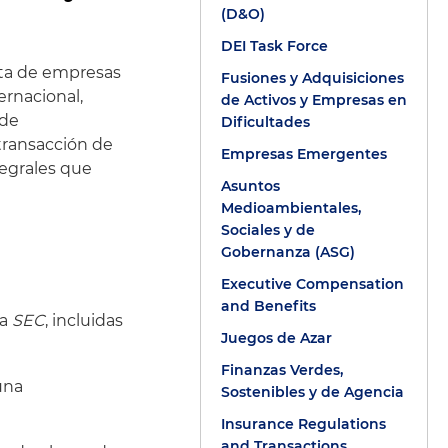
(D&O)
DEI Task Force
rata de empresas
Fusiones y Adquisiciones
ernacional,
de Activos y Empresas en
 de
Dificultades
transacción de
Empresas Emergentes
tegrales que
Asuntos
Medioambientales,
Sociales y de
Gobernanza (ASG)
Executive Compensation
and Benefits
la
SEC
, incluidas
Juegos de Azar
Finanzas Verdes,
una
Sostenibles y de Agencia
Insurance Regulations
and Transactions