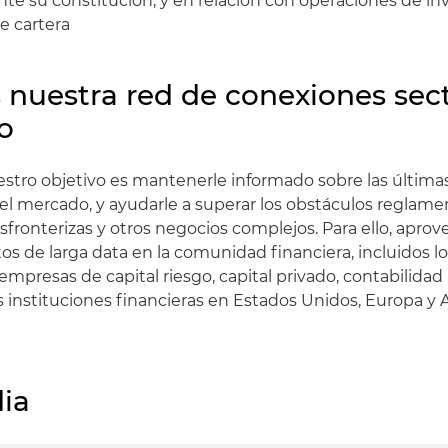
nte su constitución, y en relación con operaciones de in
e cartera
nuestra red de conexiones sect
io
uestro objetivo es mantenerle informado sobre las última
l mercado, y ayudarle a superar los obstáculos reglame
sfronterizas y otros negocios complejos. Para ello, apr
os de larga data en la comunidad financiera, incluidos l
empresas de capital riesgo, capital privado, contabilidad
as instituciones financieras en Estados Unidos, Europa y 
ia