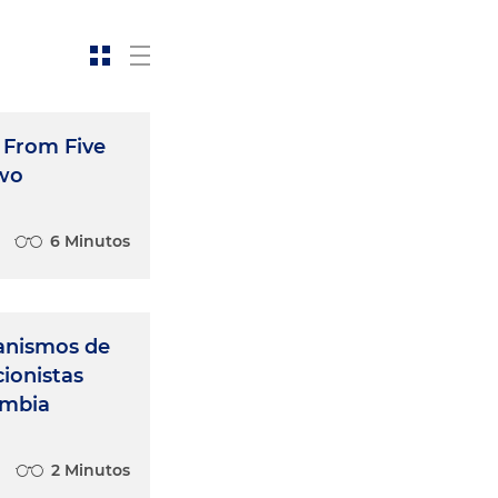
 From Five
wo
6 Minutos
canismos de
cionistas
ombia
2 Minutos