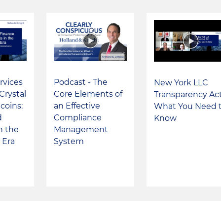
rvices
Podcast - The
New York LLC
Crystal
Core Elements of
Transparency Act
ecoins:
an Effective
What You Need 
d
Compliance
Know
n the
Management
 Era
System