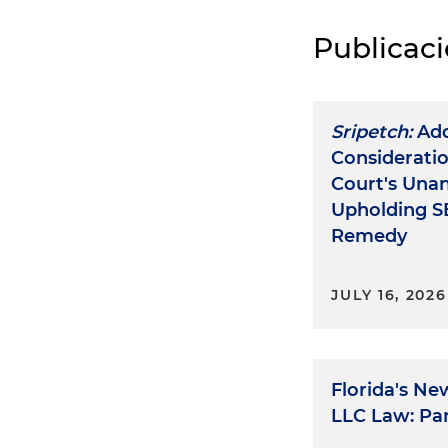
Publicac
Sripetch:
Add
Considerati
Court's Una
Upholding S
Remedy
JULY 16, 2026
Florida's Ne
LLC Law: Par