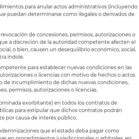
ocedimientos para anular actos administrativos (incluyendo
 que puedan determinarse como ilegales o derivados de
revocación de concesiones, permisos, autorizaciones o
 que a discreción de la autoridad competente afecten el
ocial, o bien, causen un desequilibrio económico, social,
ra índole.
competente para establecer nuevas condiciones en las
utorizaciones o licencias con motivo de hechos o actos
so de incumplimiento de dichas nuevas condiciones,
s, permisos, autorizaciones o licencias.
nominada exorbitante) en todos los contratos de
blicas para estipular que dichos contratos podrán
e por causa de interés público.
 indemnizaciones que el estado deba pagar como
 en procedimientos jurisdiccionales o arbitrales, en