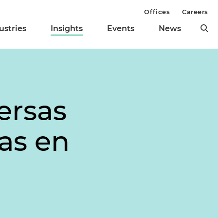
Offices
Careers
ustries
Insights
Events
News
ersas
as en