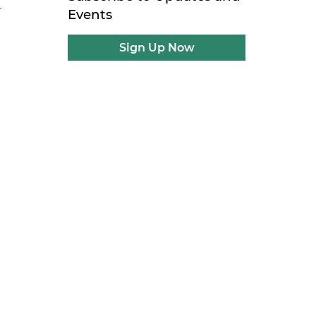
r
Events
Sign Up Now