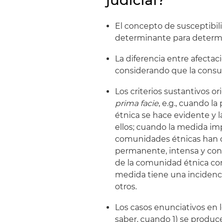
judicial?
El concepto de susceptibi
determinante para determin
La diferencia entre afectaci
considerando que la consul
Los criterios sustantivos o
prima facie
, e.g., cuando 
étnica se hace evidente y
ellos; cuando la medida imp
comunidades étnicas han d
permanente, intensa y con
de la comunidad étnica con
medida tiene una incidenci
otros.
Los casos enunciativos en l
saber, cuando 1) se produce