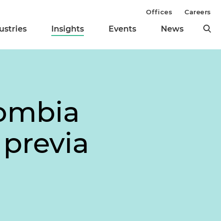
Offices
Careers
ustries
Insights
Events
News
lombia
 previa