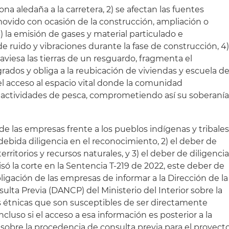
na aledaña a la carretera, 2) se afectan las fuentes
emovido con ocasión de la construcción, ampliación o
 la emisión de gases y material particulado e
e ruido y vibraciones durante la fase de construcción, 4
raviesa las tierras de un resguardo, fragmenta el
agrados y obliga a la reubicación de viviendas y escuela d
el acceso al espacio vital donde la comunidad
a actividades de pesca, comprometiendo así su soberaní
de las empresas frente a los pueblos indígenas y tribale
debida diligencia en el reconocimiento, 2) el deber de
 territorios y recursos naturales, y 3) el deber de diligenci
só la corte en la Sentencia T-219 de 2022, este deber de
igación de las empresas de informar a la Dirección de la
lta Previa (DANCP) del Ministerio del Interior sobre la
étnicas que son susceptibles de ser directamente
ncluso si el acceso a esa información es posterior a la
o sobre la procedencia de consulta previa para el proyect