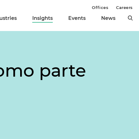
Offices
Careers
ustries
Insights
Events
News
como parte