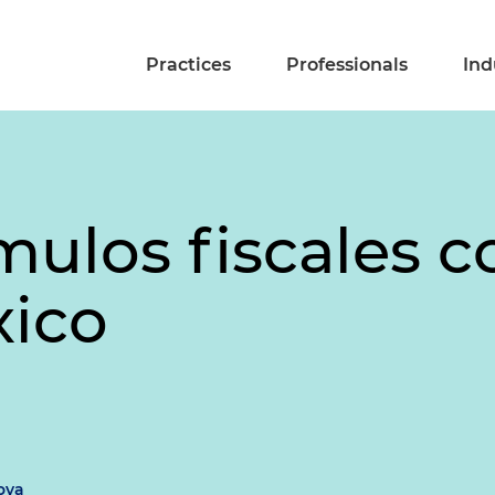
Practices
Professionals
Ind
mulos fiscales 
xico
ova