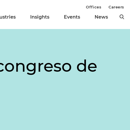
Offices
Careers
ustries
Insights
Events
News
 congreso de