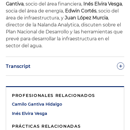
Gantiva
, socio del área financiera,
Inés Elvira Vesga
,
socia del área de energía,
Edwin Cortés
, socio del
área de infraestructura, y
Juan López Murcia
,
director de la Nalanda Analytica, discuten sobre el
Plan Nacional de Desarrollo y las herramientas que
prevé para desarrollar la infraestructura en el
sector del agua.
+
Transcript
Camilo Gantiva:
Bienvenidos al segundo episodio
de la serie de podcast donde hablamos sobre el
PROFESIONALES RELACIONADOS
Plan Nacional de Desarrollo para los años 2022 a
2026 y su impacto alrededor del agua. Yo soy
Camilo Gantiva Hidalgo
Camilo Gantiva, socio de Holland & Knight en la
Inés Elvira Vesga
oficina de Bogotá. Nuevamente nos acompaña
Inés Elvira Vesga, socia de Holland & Knight en
PRÁCTICAS RELACIONADAS