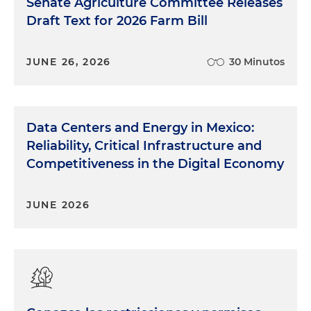
Senate Agriculture Committee Releases
compras del Estado a través de Colombia compra
Draft Text for 2026 Farm Bill
eficiente con algo que se llama sistema dinámico
de adquisición. La idea es que Colombia compra
eficiente, pueda invitar como oferentes actores de
JUNE 26, 2026
30 Minutos
la economía popular. Dentro de esos procesos no
está en el artículo 102. Finalmente, en el artículo
272 se establecen unos lineamientos para lograr la
gestión comunitaria del agua y saneamiento
Data Centers and Energy in Mexico:
básico. Este artículo no desarrolla a profundidad la
Reliability, Critical Infrastructure and
política, sino que establece los lineamientos que
Competitiveness in the Digital Economy
se deben tener para formular a futuro una política
pública de gestión comunitaria del agua y
saneamiento básico. Se alcanzan a esgrimir
JUNE 2026
algunos aspectos básicos que deberían tener en
cuenta una política futura, como lo son la exención
de impuestos, renta de tasas y el eximir en
algunos casos, de la necesidad de concesión de
aguas a pequeños consumos y actividades
agrícolas. De esto que podemos comentar, las