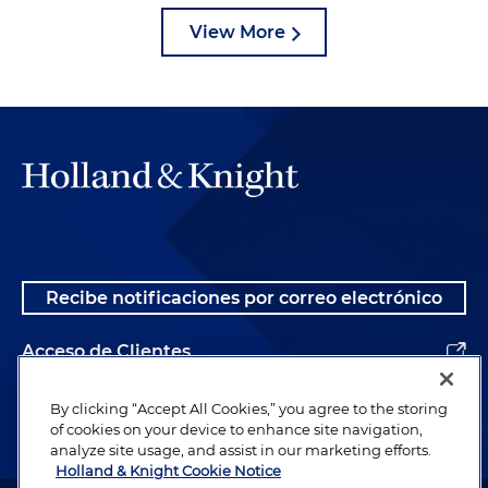
de economía popular, infraestructura.
View More
Este es un tema que está planteado en el plan, pero que
debe ser reglamentado por planeación.
Como el Plan busca promover el
desarrollo de la infraestructura en el
Recibe notificaciones por correo electrónico
sector del agua
Acceso de Clientes
Camilo Gantiva:
Muchas gracias, y es muy
interesante. Julián, quisiera preguntarle ahora
Alumnos
By clicking “Accept All Cookies,” you agree to the storing
¿cómo considera usted que el Plan Nacional de
of cookies on your device to enhance site navigation,
analyze site usage, and assist in our marketing efforts.
Desarrollo busca promover el desarrollo de la
Holland & Knight Cookie Notice
infraestructura en el sector del agua?