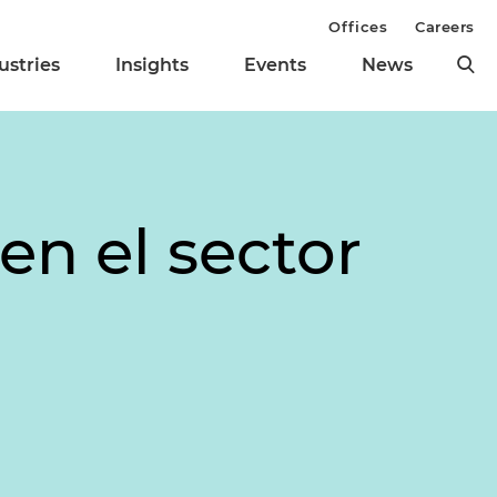
Offices
Careers
ustries
Insights
Events
News
en el sector