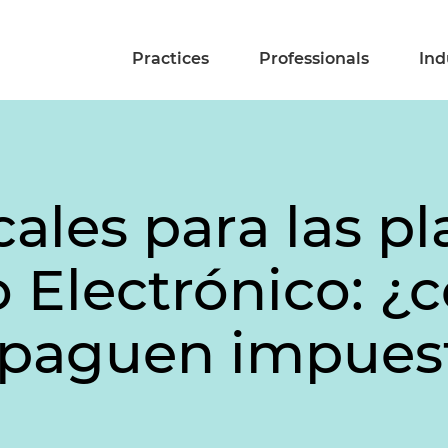
Practices
Professionals
Ind
ales para las p
 Electrónico: ¿
 paguen impues