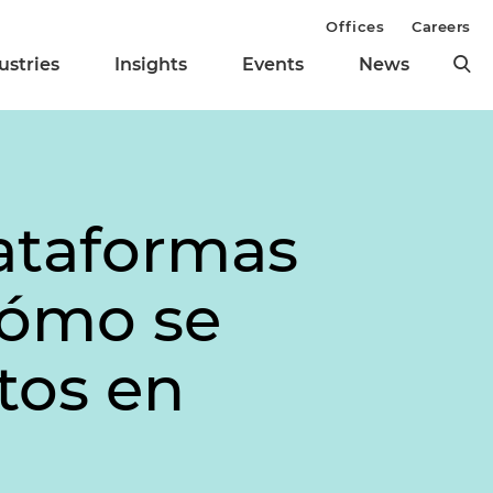
Offices
Careers
ustries
Insights
Events
News
lataformas
cómo se
tos en