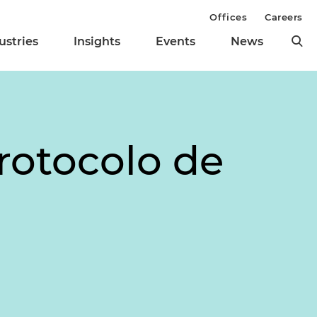
Offices
Careers
ustries
Insights
Events
News
rotocolo de