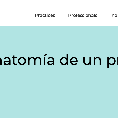
Practices
Professionals
Ind
natomía de un p