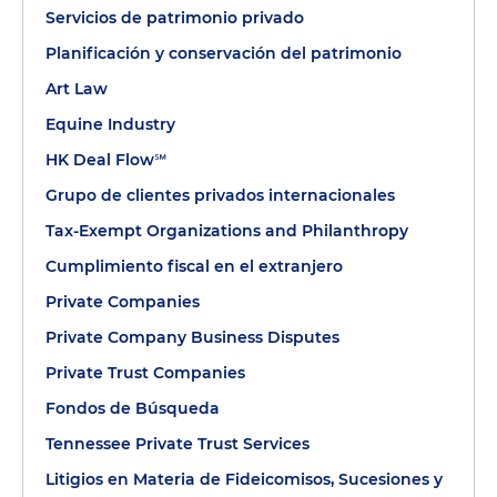
patrimonial de la familia, incluida la
Servicios de patrimonio privado
implementación de una estructura de oficina
Planificación y conservación del patrimonio
familiar.
Art Law
Asesoramiento de una oficina familiar sobre la
Equine Industry
estructura y la estrategia de la planificación
HK Deal Flow℠
continua de la sucesión y servicio continuo
como asesor corporativo después de resolver
Grupo de clientes privados internacionales
con éxito la estructura de la sucesión familiar.
Tax-Exempt Organizations and Philanthropy
Representamos a la familia en litigios y
Cumplimiento fiscal en el extranjero
negociaciones con respecto a la propiedad
empresarial después de ciertas defunciones de
Private Companies
la generación sénior e impugnaciones al
Private Company Business Disputes
respecto con el fideicomisario externo.
Private Trust Companies
Continuamos la representación de la familia en
la planificación de donaciones y ventas de una
Fondos de Búsqueda
parte considerable de múltiples empresas
Tennessee Private Trust Services
familiares para transmitir la propiedad a la
Litigios en Materia de Fideicomisos, Sucesiones y
siguiente generación y ofrecemos