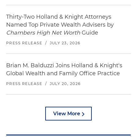
normas fiscales.
Thirty-Two Holland & Knight Attorneys
Representación de una familia cuyos activos
Named Top Private Wealth Advisers by
totales superan los 2 500 millones de USD para
Chambers High Net Worth
Guide
ofrecer servicios de planificación de sucesión
empresarial integral, planificación previa liquidez
PRESS RELEASE
/
JULY 23, 2026
y planificación patrimonial relacionados con la
creación de una estructura de oficina familiar
que ofrezca una gestión centralizada de las
Brian M. Balduzzi Joins Holland & Knight's
empresas mercantiles familiares. La
Global Wealth and Family Office Practice
representación incluyó la reestructuración de
más de 60 entidades operativas
PRESS RELEASE
/
JULY 20, 2026
independientes. La oficina familiar administra
miles de millones de dólares en inversiones.
Representación de una oficina familiar y de cada
View More
una de las generaciones 1 y 2 de una familia
cuyos activos totales superan los 2 000 millones
de dólares. Trabajamos estrechamente con