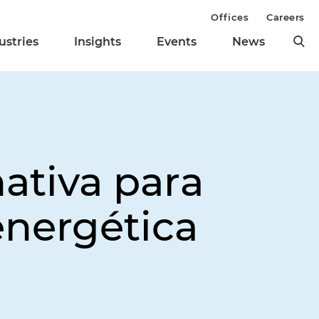
Offices
Careers
ustries
Insights
Events
News
nativa para
energética