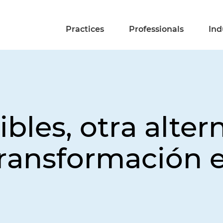
Practices
Professionals
Ind
les, otra alter
 transformación 