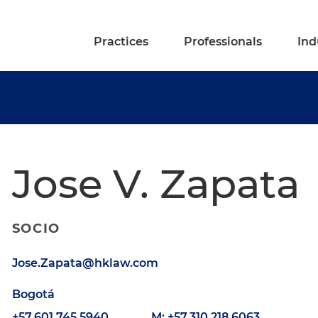
Practices
Professionals
Ind
Jose V. Zapata
SOCIO
Jose.Zapata@hklaw.com
Bogotá
+57.601.745.5940
M: +57.310.218.6063