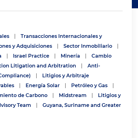
ales
|
Transacciones Internacionales y
ones y Adquisiciones
|
Sector Inmobiliario
|
a
|
Israel Practice
|
Minería
|
Cambio
tion Litigation and Arbitration
|
Anti-
(Compliance)
|
Litigios y Arbitraje
vables
|
Energía Solar
|
Petróleo y Gas
|
miento de Carbono
|
Midstream
|
Litigios y
dvisory Team
|
Guyana, Suriname and Greater