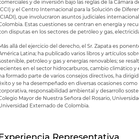
comerciales y de inversión bajo las reglas de la Cámara 
(CCI) y el Centro Internacional para la Solución de Difere
(CIADI), que involucraron asuntos judiciales internaciona
Colombia. Estas cuestiones se centran en energía y recur
con disputas en los sectores de petróleo y gas, electricid
Más allá del ejercicio del derecho, el Sr. Zapata es ponen
América Latina; ha publicado varios libros y artículos sob
sostenible, petróleo y gas y energías renovables; se resa
recientes en el sector hidrocarburos, cambio climático y
ha formado parte de varios consejos directivos, ha diri
éxito y se ha desempeñado en diversas ocasiones como 
corporativa, responsabilidad ambiental y desarrollo soste
Colegio Mayor de Nuestra Señora del Rosario, Universida
Universidad Externado de Colombia.
Experiencia Representativa