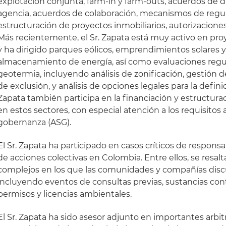
explotación conjunta, farm-in y farm-outs, acuerdos de di
agencia, acuerdos de colaboración, mecanismos de regula
estructuración de proyectos inmobiliarios, autorizacione
Más recientemente, el Sr. Zapata está muy activo en pro
y ha dirigido parques eólicos, emprendimientos solares 
almacenamiento de energía, así como evaluaciones regu
geotermia, incluyendo análisis de zonificación, gestión d
de exclusión, y análisis de opciones legales para la definic
Zapata también participa en la financiación y estructura
en estos sectores, con especial atención a los requisitos 
gobernanza (ASG).
El Sr. Zapata ha participado en casos críticos de responsa
de acciones colectivas en Colombia. Entre ellos, se resalt
complejos en los que las comunidades y compañías disc
incluyendo eventos de consultas previas, sustancias cont
permisos y licencias ambientales.
El Sr. Zapata ha sido asesor adjunto en importantes arbit