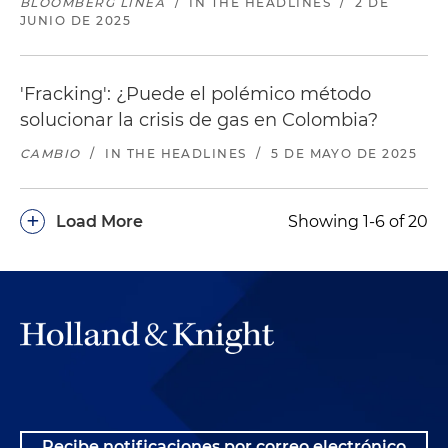
BLOOMBERG LÍNEA
/
IN THE HEADLINES
/
2 DE
JUNIO DE 2025
'Fracking': ¿Puede el polémico método
solucionar la crisis de gas en Colombia?
CAMBIO
/
IN THE HEADLINES
/
5 DE MAYO DE 2025
+
Load More
Showing 1-6 of 20
Recibe notificaciones por correo electrónico