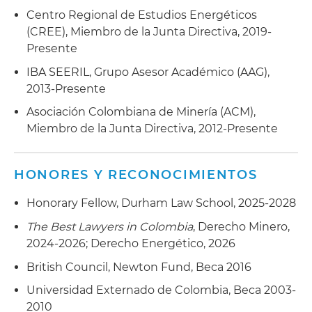
combustible ante el Ministerio de Minas y
Centro Regional de Estudios Energéticos
Energía
(CREE), Miembro de la Junta Directiva, 2019-
Asesoró en la estructuración de los planes de
Presente
gestión social para la industria minera
IBA SEERIL, Grupo Asesor Académico (AAG),
2013-Presente
Asociación Colombiana de Minería (ACM),
Miembro de la Junta Directiva, 2012-Presente
HONORES Y RECONOCIMIENTOS
Honorary Fellow, Durham Law School, 2025-2028
The Best Lawyers in Colombia
, Derecho Minero,
2024-2026; Derecho Energético, 2026
British Council, Newton Fund, Beca 2016
Universidad Externado de Colombia, Beca 2003-
2010