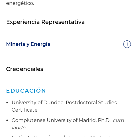
energético.
Experiencia Representativa
+
Minería y Energía
Participó en la gestión de la debida diligencia de
Credenciales
los contratos de minería de oro y carbón en
Colombia
Participó en el equipo designado para formular
EDUCACIÓN
la política pública colombiana sobre el
University of Dundee, Postdoctoral Studies
hidrógeno
Certificate
Asesoró en la transferencia de activos mineros
Complutense University of Madrid, Ph.D.,
cum
en Colombia
laude