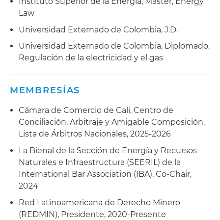
Asesoró en la transferencia de derechos mineros
Instituto Superior de la Energía, Máster, Energy
en Colombia
Law
Universidad Externado de Colombia, J.D.
Apoyo jurídicamente al Ministerio de Minas y
Energía en el diseño del proyecto de ley de
Universidad Externado de Colombia, Diplomado,
participación ciudadana (coordinación y
Regulación de la electricidad y el gas
concurrencia)
Participó en el equipo jurídico designado para
MEMBRESÍAS
actualizar la ley de minería en República
Cámara de Comercio de Cali, Centro de
Dominicana
Conciliación, Arbitraje y Amigable Composición,
Manejo de litigios en proyectos de energía eólica
Lista de Árbitros Nacionales, 2025-2026
y estructura de derechos de licitación
La Bienal de la Sección de Energía y Recursos
Naturales e Infraestructura (SEERIL) de la
Obtuvo la adjudicación de contratos mineros
International Bar Association (IBA), Co-Chair,
por parte del Ministerio de Minas y Energía para
2024
empresas energéticas
Red Latinoamericana de Derecho Minero
Obtuvo de la aprobación de permisos de
(REDMIN), Presidente, 2020-Presente