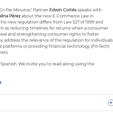
l En Par Minutos," Partner
Edwin Cortés
speaks with
lina Pérez
about the new E-Commerce Law in
his new regulation differs from Law 527 of 1999 and
uch as reducing timelines for returns when a consumer
rawal and strengthening consumer rights to foster
hey address the relevance of the regulation for individuals
al platforms or providing financial technology (FinTech)
mers.
n Spanish. We invite you to read along using the
e
.
+