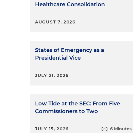
Healthcare Consolidation
Anna Catalina Pérez:
Bueno, e
el Estatuto del Consumidor y
AUGUST 7, 2026
primero es que se reducen lo
consumidor ejerza el retracto
refuerzo de los derechos del
consumidores de lo que es el
States of Emergency as a
trae la definición de portal 
Presidential Vice
podría decir que significa so
empresa puede ponerse en c
JULY 21, 2026
regulaciones para el sistema
Edwin Cortés:
Es decir, esto
quienes tienen plataformas t
Low Tide at the SEC: From Five
para consumidores.
Commissioners to Two
Anna Catalina Pérez:
Sí, exac
vendan al por menor a través
JULY 15, 2026
6 Minutes
tienen que ponerle especial