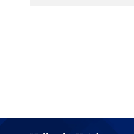
también, porque vamos a ver
caso de los FinTech de que n
accediendo en este tipo de te
vamos a tener que poner may
consumidores.
Edwin Cortés:
¿Y quién es la
temas?
Anna Catalina Pérez:
En este 
es más, gracias por pregunta
el papel de la SIC frente a t
de todos los procesos en los
Edwin Cortés:
Bueno, Anna Cat
normas que revolucionan mu
implicaciones para todos los
próximo episodio.