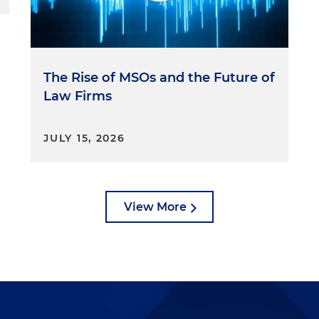
 nuevos derechos, como por ejemplo, el derecho en el
o sean informados los costos a los que estamos
cnologías y a su vez, pues en el caso de las empresas,
or atención a los derechos que tienen los
The Rise of MSOs and the Future of
Law Firms
 autoridad competente para conocer de todos estos
JULY 15, 2026
caso es la Superintendencia de Industria y Comercio. Y
rlo porque no lo había mencionado. Esta norma, refuerza
odos los derechos de los consumidores y pues el conocer
View More
 que estos intervengan.
alina, muchas gracias. Ya lo saben, la verdad hay
chos temas. Está creemos que va a tener muchas
 colombianos. Gracias por acompañarnos y hasta un