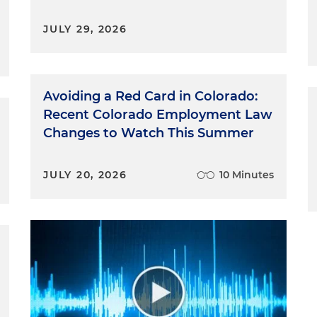
n realidad esta norma entra a complementar lo que es
JULY 29, 2026
 trae algunos elementos que son interesantes. El
s plazos para las devoluciones en caso de que un
. Pasa de 30 días a 15 días. Posteriormente, tenemos un
Avoiding a Red Card in Colorado:
 consumidor para generar mayor confianza en los
 comercio a través de plataformas digitales. También
Recent Colorado Employment Law
de contacto que es diferente a lo que uno intuitivamente
Changes to Watch This Summer
n todo lo que son
marketplace
— es decir, donde una
ontacto con consumidores. Y además trae diferentes
JULY 20, 2026
10 Minutes
 FinTech o las empresas FinTech.
 parece una norma absolutamente relevante para
ransaccionales, prestan servicios FinTech, pero además
tamente. Esta norma es a la que todas las personas que
 de plataformas digitales directamente a consumidores,
 atención. Y en el caso de quienes somos consumidores