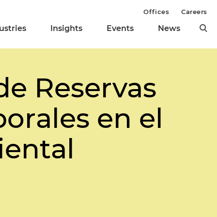
Offices
Careers
ustries
Insights
Events
News
de Reservas
orales en el
ental