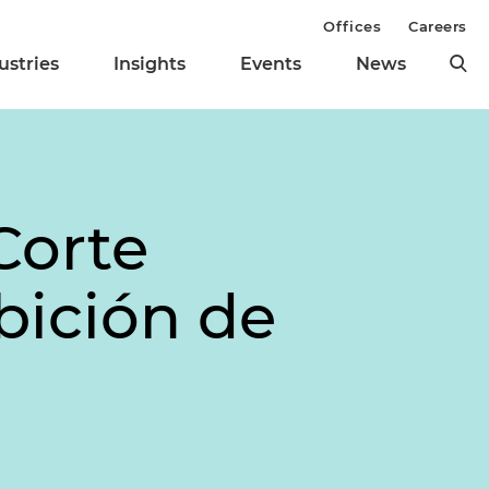
Offices
Careers
ustries
Insights
Events
News
Corte
bición de