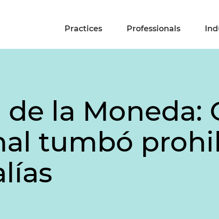
Practices
Professionals
Ind
a de la Moneda: 
nal tumbó prohi
lías