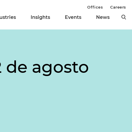
Offices
Careers
ustries
Insights
Events
News
 de agosto