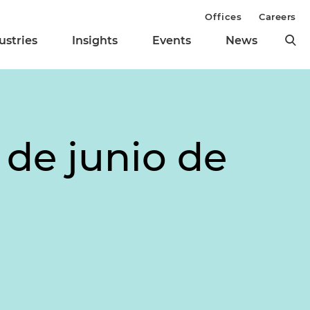
Offices
Careers
ustries
Insights
Events
News
 de junio de