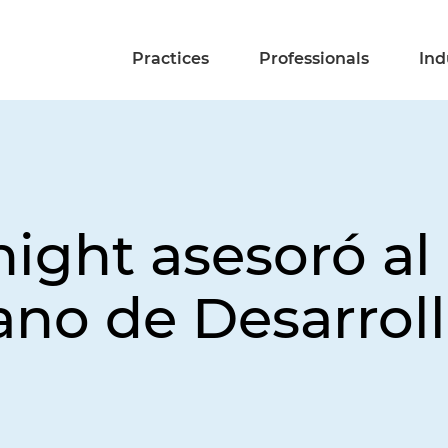
Practices
Professionals
Ind
night asesoró a
ano de Desarrol