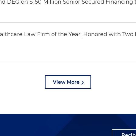
nd DEG on $150 Million Senior Secured Financing 
thcare Law Firm of the Year, Honored with Two D
View More
Recib