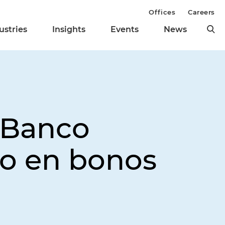
Offices
Careers
ustries
Insights
Events
News
l Banco
lo en bonos