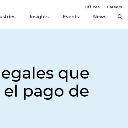
Offices
Careers
ustries
Insights
Events
News
legales que
 el pago de