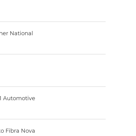
ther National
 1 Automotive
to Fibra Nova