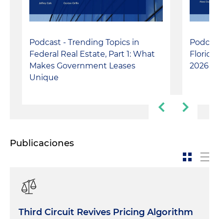
Podcast - Trending Topics in
Podcast
Federal Real Estate, Part 1: What
Florida
Makes Government Leases
2026
Unique
Publicaciones
Third Circuit Revives Pricing Algorithm