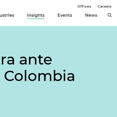
Offices
Careers
ustries
Insights
Events
News
ra ante
n Colombia