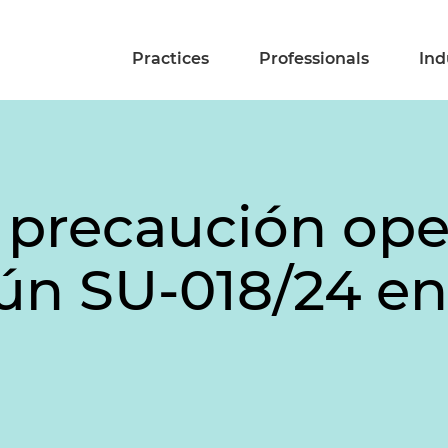
Practices
Professionals
Ind
e precaución ope
gún SU-018/24 e