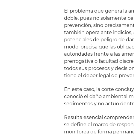
El problema que genera la amp
doble, pues no solamente par
prevención, sino precisament
también opera ante indicios,
potenciales de peligro de da
modo, precisa que las obligac
autoridades frente a las am
prerrogativa o facultad discr
todos sus procesos y decisio
tiene el deber legal de preven
En este caso, la corte conc
conoció el daño ambiental mi
sedimentos y no actuó dentro
Resulta esencial comprender 
se define el marco de respon
monitorea de forma permanent