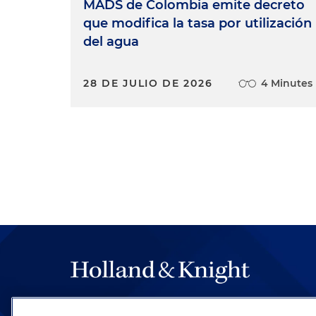
MADS de Colombia emite decreto
que modifica la tasa por utilización
del agua
28 DE JULIO DE 2026
4 Minutes
The hallmark of Holland & Knight's success has a