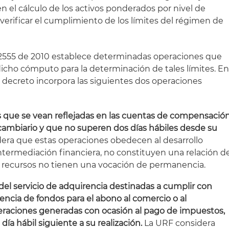
n el cálculo de los activos ponderados por nivel de
e verificar el cumplimiento de los límites del régimen de
to 2555 de 2010 establece determinadas operaciones que
icho cómputo para la determinación de tales límites. E
e decreto incorpora las siguientes dos operaciones
:
s que se vean reflejadas en las cuentas de compensació
cambiario y que no superen dos días hábiles desde su
era que estas operaciones obedecen al desarrollo
intermediación financiera, no constituyen una relación d
s recursos no tienen una vocación de permanencia.
del servicio de adquirencia destinadas a cumplir con
encia de fondos para el abono al comercio o al
peraciones generadas con ocasión al pago de impuestos,
ía hábil siguiente a su realización.
La URF considera