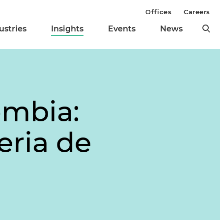
Offices
Careers
ustries
Insights
Events
News
ombia:
eria de