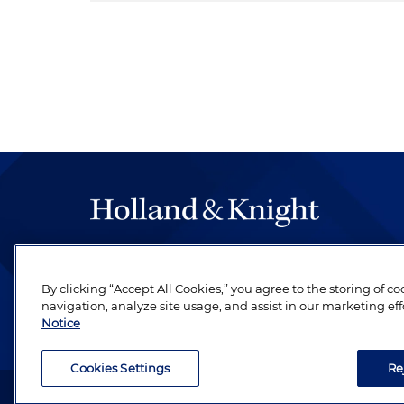
The hallmark of Holland & Knight's success has a
be legal work of the highest quality, performed 
By clicking “Accept All Cookies,” you agree to the storing of c
revere their profession and are devoted to their cl
navigation, analyze site usage, and assist in our marketing eff
Notice
Cookies Settings
Re
Attorney Advertising. Copyright © 1996–2026 Holland & Kni