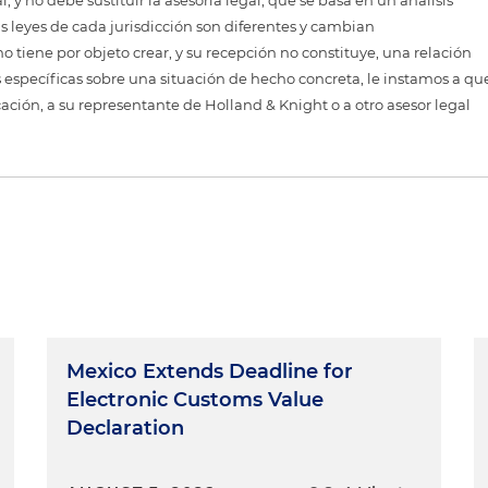
 y no debe sustituir la asesoría legal, que se basa en un análisis
as leyes de cada jurisdicción son diferentes y cambian
 tiene por objeto crear, y su recepción no constituye, una relación
 específicas sobre una situación de hecho concreta, le instamos a qu
cación, a su representante de Holland & Knight o a otro asesor legal
Mexico Extends Deadline for
Electronic Customs Value
Declaration