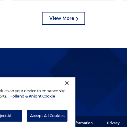
View More
lways been and continues to
by well-prepared lawyers who
ookies on your device to enhance site
ients.
orts.
Holland & Knight Cookie
ject All
Accept All Cookies
ght LLP. All rights reserved.
Legal Information
Privacy