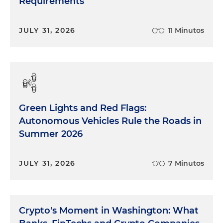
Requirements
lo saben, podemos tener dificultades, pero
también tenemos alternativas. Lo importante es
tener una buena asesoría legal.
JULY 31, 2026
11 Minutos
Lorena Martínez:
De acuerdo.
Edwin Cortés:
Los esperamos en un próximo
episodio de "A Lo Legal En Par Minutos".
Green Lights and Red Flags:
Autonomous Vehicles Rule the Roads in
Summer 2026
JULY 31, 2026
7 Minutos
Crypto's Moment in Washington: What