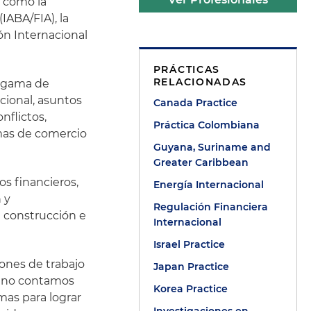
s como la
IABA/FIA), la
ión Internacional
PRÁCTICAS
RELACIONADAS
a gama de
cional, asuntos
Canada Practice
nflictos,
Práctica Colombiana
emas de comercio
Guyana, Suriname and
Greater Caribbean
os financieros,
Energía Internacional
 y
Regulación Financiera
e construcción e
Internacional
Israel Practice
iones de trabajo
Japan Practice
e no contamos
Korea Practice
mas para lograr