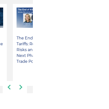
The End of IEEPA
Orientación de la
ce
Tariffs: Refunds,
OFAC sobre las
Risks and the
exportaciones de
Next Phase of U.S.
combustible al
Trade Policy
sector privado de
Cuba