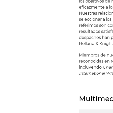
los objetivos de
eficazmente a lo
Nuestras relacion
seleccionar a lo
referimos son c
resultados satis
despachos han pa
Holland & Knight
Miembros de nues
reconocidas en r
incluyendo
Cham
International W
Multimed