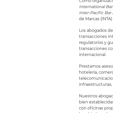
Como organizació
International Bar
Inter-Pacific Bar
de Marcas (INTA)
Los abogados de 
transacciones in
regulatorios y gu
transacciones co
internacional.
Prestamos asesorí
hotelería, comer
telecomunicacion
infraestructuras,
Nuestros abogado
bien establecid
con oficinas pro