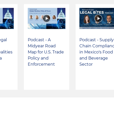
egal
Podcast - A
Podcast - Supply
d
Midyear Road
Chain Complian
alities
Map for U.S. Trade
in Mexico's Food
a
Policy and
and Beverage
Enforcement
Sector