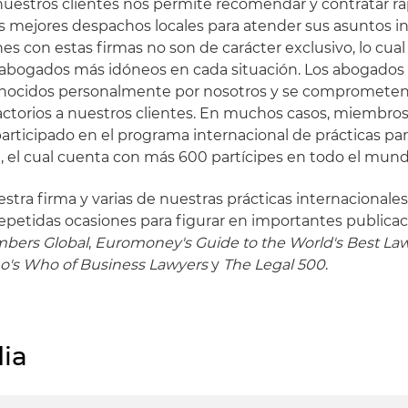
 nuestros clientes nos permite recomendar y contratar rá
s mejores despachos locales para atender sus asuntos in
es con estas firmas no son de carácter exclusivo, lo cua
s abogados más idóneos en cada situación. Los abogados
onocidos personalmente por nosotros y se comprometen 
factorios a nuestros clientes. En muchos casos, miembro
rticipado en el programa internacional de prácticas p
, el cual cuenta con más 600 partícipes en todo el mund
tra firma y varias de nuestras prácticas internacionales
epetidas ocasiones para figurar en importantes publicaci
bers Global
,
Euromoney's Guide to the World's Best La
ho's Who of Business Lawyers
y
The Legal 500
.
ia