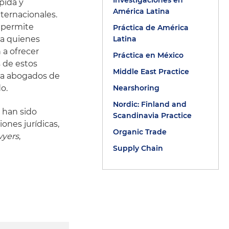
Investigaciones en
pida y
América Latina
ternacionales.
l permite
Práctica de América
 a quienes
Latina
a ofrecer
Práctica en México
s de estos
Middle East Practice
ara abogados de
o.
Nearshoring
Nordic: Finland and
 han sido
Scandinavia Practice
ones jurídicas,
Organic Trade
wyers
,
Supply Chain