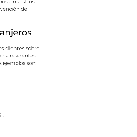
mos a nuestros
evención del
ranjeros
s clientes sobre
an a residentes
os ejemplos son:
ito