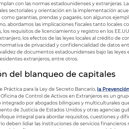
mplan con las normas estadounidenses y extranjeras. La
les sectoriales y orientación en la implementación acu
ales como garantías, prendas y pagarés, son algunos ejemp
smo, abordamos las implicaciones fiscales tanto locales 
los requisitos de licenciamiento y registro en los EE.UU
xtranjero, los efectos de las leyes locales al crédito de c
 normativa de privacidad y confidencialidad de datos entr
e validez de documentos estadounidenses bajo las leyes e
esidentes extranjeros, entre otros.
n del blanqueo de capitales
 Práctica para la Ley de Secreto Bancario,
la Prevenció
a Oficina de Control de Activos en Extranjeros es un gru
io integrado por abogados bilingües y multiculturales qu
ento de Justicia de Estados Unidos y otras agencias g
oque integral para abordar requisitos, cuestiones y difi
rio deben lidiar las instituciones de servicios financieros