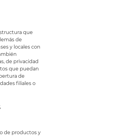
structura que
Además de
ses y locales con
 también
as, de privacidad
untos que puedan
apertura de
dades filiales o
s
lo de productos y