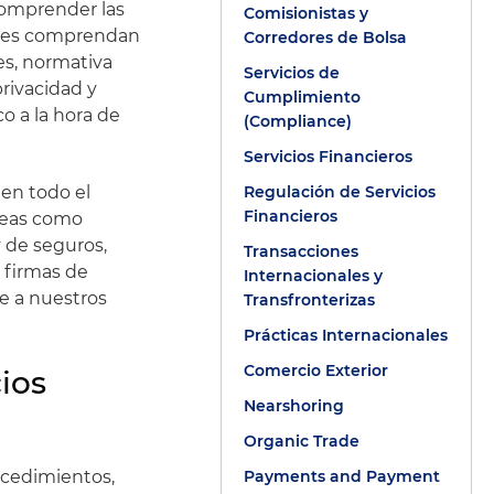
comprender las
Comisionistas y
entes comprendan
Corredores de Bolsa
nes, normativa
Servicios de
privacidad y
Cumplimiento
o a la hora de
(Compliance)
Servicios Financieros
 en todo el
Regulación de Servicios
Financieros
áreas como
y de seguros,
Transacciones
 firmas de
Internacionales y
e a nuestros
Transfronterizas
Prácticas Internacionales
Comercio Exterior
ios
Nearshoring
Organic Trade
ocedimientos,
Payments and Payment