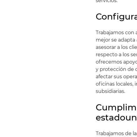
servicios.
Configura
Trabajamos con 
mejor se adapta 
asesorar a los cl
respecto a los se
ofrecemos apoyo p
y protección de 
afectar sus oper
oficinas locales,
subsidiarias.
Cumplimi
estadouni
Trabajamos de la