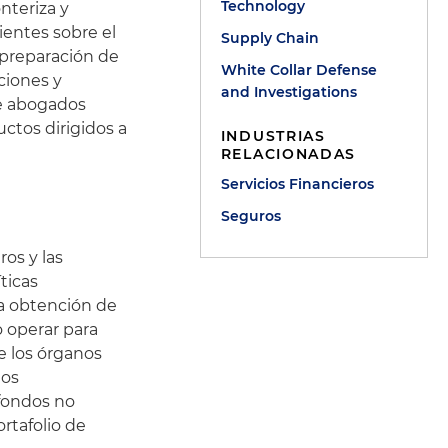
Technology
onteriza y
ientes sobre el
Supply Chain
 preparación de
White Collar Defense
aciones y
and Investigations
de abogados
uctos dirigidos a
INDUSTRIAS
RELACIONADAS
Servicios Financieros
Seguros
ros y las
ticas
la obtención de
o operar para
de los órganos
dos
 fondos no
rtafolio de