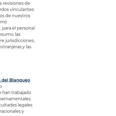
s revisiones de
erdos vinculantes
los de nuestros
como
. para el personal
onsumo, las
e jurisdicciones,
xtranjeras y las
n del Blanqueo
po
e han trabajado
ubernamentales.
cultades legales
 nacionales y