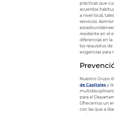
prácticas que cu
acuerdos habitua
a nivel local, t
servicios. Asimi
estadounidenses, 
residente en el e
diferencias en la
los requisitos d
exigencias para r
Prevenció
Nuestro Grupo de
de Capitales
y l
multidisciplinar
para el Departam
Ofrecemos un enf
con las que a dia