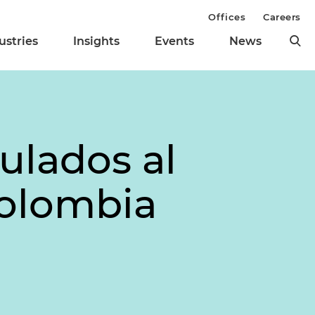
Offices
Careers
ustries
Insights
Events
News
ulados al
Colombia