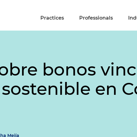
Practices
Professionals
Ind
obre bonos vinc
sostenible en 
cha Mejía