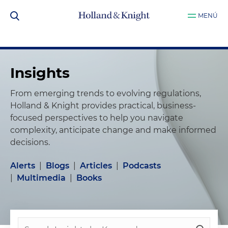
MENÚ
Insights
From emerging trends to evolving regulations,
Holland & Knight provides practical, business-
focused perspectives to help you navigate
complexity, anticipate change and make informed
decisions.
Alerts
|
Blogs
|
Articles
|
Podcasts
|
Multimedia
|
Books