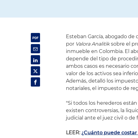
Esteban García, abogado de d
por
Valora Analitik
sobre el pr
inmueble en Colombia. El abo
depende del tipo de procedimi
ambos casos es necesario con
valor de los activos sea infer
Además, detalló los impuest
notariales, el impuesto de reg
"Si todos los herederos están
existen controversias, la li
judicial ante el juez civil o d
LEER:
¿Cuánto puede costar