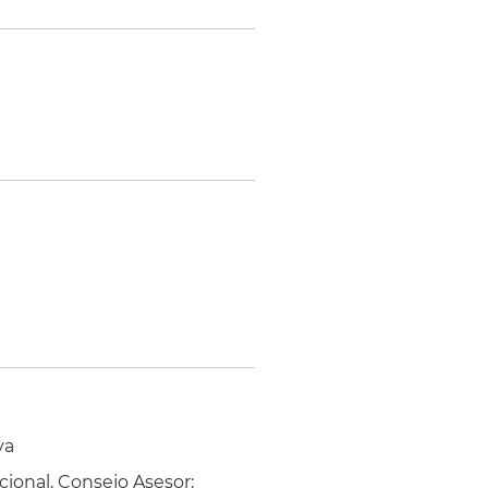
va
ional, Consejo Asesor;