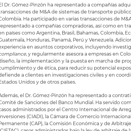
El Dr. Gómez-Pinzón ha representado a compañías adquir
transacciones de M&A de sistemas de transporte público
Colombia. Ha participado en varias transacciones de M&
representado a compañías compradoras, así como en tra
en países como Argentina, Brasil, Bahamas, Colombia, Ecu
Guatemala, Honduras, Panamá, Perú y Venezuela. Adicio
experiencia en asuntos corporativos, incluyendo investi
c
ompliance
, y regularmente asesora a empresas en Colo
diseño, la implementación y la puesta en marcha de pro
cumplimiento y de ética, para reducir su potencial exposi
defiende a clientes en investigaciones civiles y en coor
Estados Unidos y de otros países.
Además, el Dr. Gómez-Pinzón ha representado a contrati
Comité de Sanciones del Banco Mundial. Ha servido com
casos administrados por el Centro Internacional de Arreg
Inversiones (CIADI), la Cámara de Comercio Internacional 
Permanente (CAP), la Comisión Económica y de Arbitraj
(CIETAC), casos administrados bajo la ley de arbitraje de