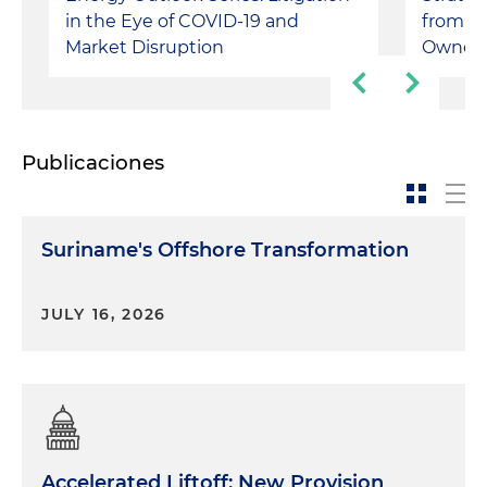
in the Eye of COVID-19 and
from Tr
Market Disruption
Owner
Publicaciones
Suriname's Offshore Transformation
JULY 16, 2026
Accelerated Liftoff: New Provision