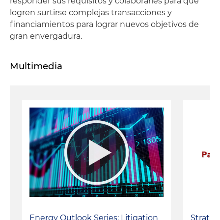
responder sus requisitos y colaborarles para que
logren surtirse complejas transacciones y
financiamientos para lograr nuevos objetivos de
gran envergadura.
Multimedia
Energy Outlook Series: Litigation
Strateg