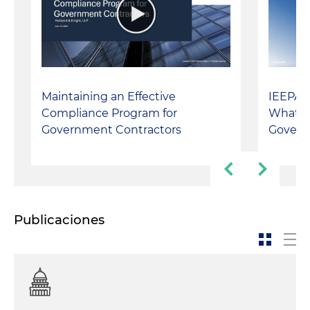
Maintaining an Effective
IEEPA T
Compliance Program for
What's 
Government Contractors
Govern
Publicaciones