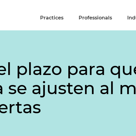
Practices
Professionals
Ind
el plazo para qu
se ajusten al m
ertas