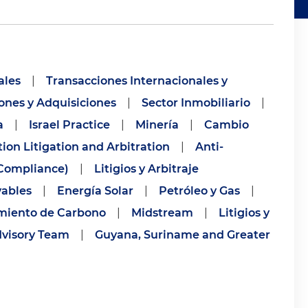
ales
|
Transacciones Internacionales y
ones y Adquisiciones
|
Sector Inmobiliario
|
a
|
Israel Practice
|
Minería
|
Cambio
tion Litigation and Arbitration
|
Anti-
(Compliance)
|
Litigios y Arbitraje
vables
|
Energía Solar
|
Petróleo y Gas
|
miento de Carbono
|
Midstream
|
Litigios y
dvisory Team
|
Guyana, Suriname and Greater