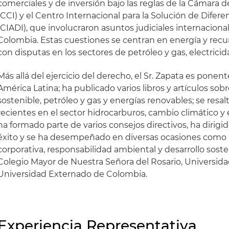
comerciales y de inversión bajo las reglas de la Cámara 
(CCI) y el Centro Internacional para la Solución de Difere
(CIADI), que involucraron asuntos judiciales internaciona
Colombia. Estas cuestiones se centran en energía y recur
con disputas en los sectores de petróleo y gas, electricid
Más allá del ejercicio del derecho, el Sr. Zapata es ponen
América Latina; ha publicado varios libros y artículos sob
sostenible, petróleo y gas y energías renovables; se resa
recientes en el sector hidrocarburos, cambio climático y
ha formado parte de varios consejos directivos, ha diri
éxito y se ha desempeñado en diversas ocasiones como 
corporativa, responsabilidad ambiental y desarrollo soste
Colegio Mayor de Nuestra Señora del Rosario, Universida
Universidad Externado de Colombia.
Experiencia Representativa