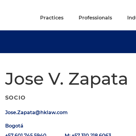
Practices
Professionals
Ind
Jose V. Zapata
SOCIO
Jose.Zapata@hklaw.com
Bogotá
+57.601.745.5940
M: +57.310.218.6063