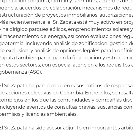
explotación conjunta, farm-in y farm-outs, acuerdos de di
agencia, acuerdos de colaboración, mecanismos de regula
estructuración de proyectos inmobiliarios, autorizacione
Más recientemente, el Sr. Zapata está muy activo en pro
y ha dirigido parques eólicos, emprendimientos solares 
almacenamiento de energía, así como evaluaciones regu
geotermia, incluyendo análisis de zonificación, gestión d
de exclusión, y análisis de opciones legales para la definic
Zapata también participa en la financiación y estructura
en estos sectores, con especial atención a los requisitos 
gobernanza (ASG).
El Sr. Zapata ha participado en casos críticos de responsa
de acciones colectivas en Colombia. Entre ellos, se resalt
complejos en los que las comunidades y compañías disc
incluyendo eventos de consultas previas, sustancias cont
permisos y licencias ambientales.
El Sr. Zapata ha sido asesor adjunto en importantes arbit