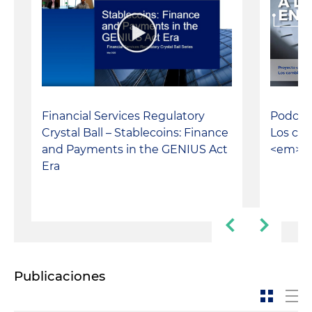
Financial Services Regulatory
Podcast
Crystal Ball – Stablecoins: Finance
Los ca
and Payments in the GENIUS Act
<em>co
Era
Publicaciones