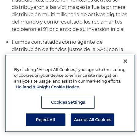
distribuyeron a las víctimas; esta fue la primera
distribución multimillonaria de activos digitales
del mundo y como resultado los reclamantes
recibieron el 91 pr ciento de su inversión inicial
Fuimos contratados como agente de
distribución de fondos justos de la
SEC
, con la
responsabilidad de crear un proceso de
reclamaciones y distribución para las víctimas de
By clicking “Accept All Cookies,” you agree to the storing
un fraude de
ICO
; Bbajo la supervisión de la
SEC
,
of cookies on your device to enhance site navigation,
nuestros abogados emplearon el proceso
analyze site usage, and assist in our marketing efforts.
basado en
blockchain
de propiedad de Holland
Holland & Knight Cookie Notice
& Knight para verificar los reclamos y crearon un
algoritmo de pérdidas para distribuir
Cookies Settings
equitativamente los activos a las víctimas – lo
que resultó en la devolución de la totalidad de la
Reject All
Accept All Cookies
inversión inicial a los reclamantes y una cantidad
razonable de intereses