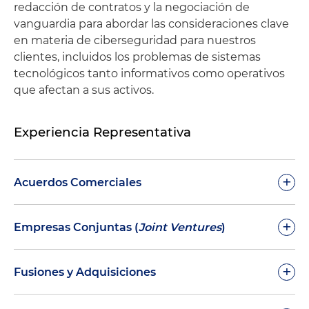
redacción de contratos y la negociación de
vanguardia para abordar las consideraciones clave
en materia de ciberseguridad para nuestros
clientes, incluidos los problemas de sistemas
tecnológicos tanto informativos como operativos
que afectan a sus activos.
Experiencia Representativa
+
Acuerdos Comerciales
+
Empresas Conjuntas (
Joint Ventures
)
Adquisición, compraventa, recolección,
mezcla/tratamiento, intercambio, procesamiento,
+
fraccionamiento, transporte, comercialización, uso
Fusiones y Adquisiciones
del terminal y almacenamiento (incluido marítimo)