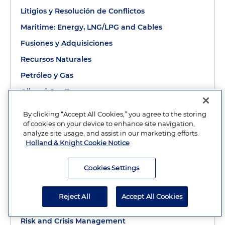
natural en varios acuerdos de recolección y
Litigios y Resolución de Conflictos
procesamiento de gas
Maritime: Energy, LNG/LPG and Cables
Un productor brasileño en un acuerdo de
Fusiones y Adquisiciones
comercialización y compraventa para el
Recursos Naturales
transporte marítimo de petróleo crudo
Petróleo y Gas
producido en Brasil
Oil and Gas Tax
Una gran empresa de productos y químicos con
OSHA, Workplace Safety and Whistleblower
sede en Londres, en la creación de una
By clicking “Accept All Cookies,” you agree to the storing
Claims
operación comercial en Estados Unidos para
of cookies on your device to enhance site navigation,
analyze site usage, and assist in our marketing efforts.
Financiación de Proyectos: Nacional e
petróleo y productos refinados nacionales e
Holland & Knight Cookie Notice
Internacional
importados, incluido el desarrollo de sus
estructuras comerciales, el cumplimiento
Política Pública y Regulación
Cookies Settings
normativo, la mitigación de riesgos y las normas
Energías Renovables
de crédito
Impuestos Aplicables a Energías Renovables y
Reject All
Accept All Cookies
Alternativas
Construcción de oleoductos e instalaciones,
Risk and Crisis Management