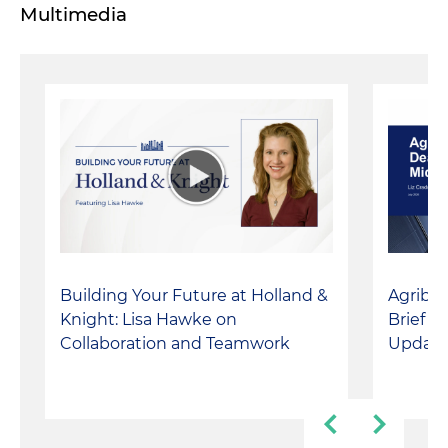
Multimedia
Building Your Future at Holland &
Agribus
Knight: Lisa Hawke on
Briefin
Collaboration and Teamwork
Update